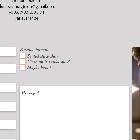
Benoît Loizeau
loizeau.magicien@gmail.com
+33.6.98.93.31.71
Paris, France
Possible format:
Seated stage show
Close-up in walkaround
Maybe both !