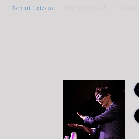
Benoît Loizeau
PROFESSIONALS
Prestatio
>