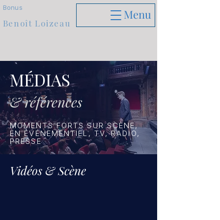
Bonus
Menu
Benoît Loizeau
MÉDIAS
& références
MOMENTS FORTS SUR SCÈNE,
EN ÉVÉNEMENTIEL, TV, RADIO,
PRESSE
Vidéos & Scène