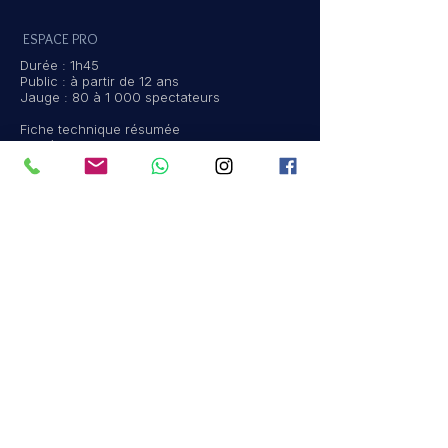
ESPACE PRO
Durée : 1h45
Public : à partir de 12 ans
Jauge : 80 à 1 000 spectateurs
Fiche technique résumée
Lumière : 4 ambiances simples
Son : micro main sur pied + micro-casque +
musiques lancées depuis la scène
Matériel requis sur place : 2 petites tables +
2 chaises, un paperboard
Matériel personnel : fourni (visible dans les
vidéos)
Montage: 1h30
Démontage 30 min
CONSULTER FICHE TECH. COMPLÈTE
ME CONTACTER POUR UNE REPRÉSENTATION