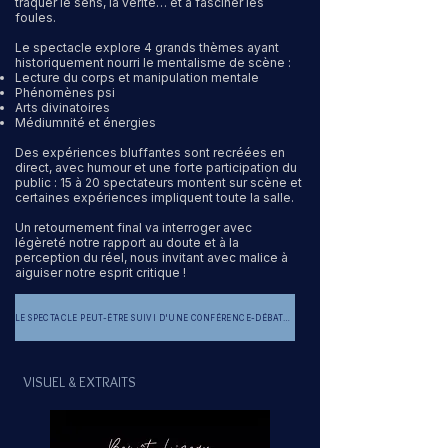
traquer le sens, la vérité… et à fasciner les
foules.
Le spectacle explore 4 grands thèmes ayant
historiquement nourri le mentalisme de scène :
Lecture du corps et manipulation mentale
Phénomènes psi
Arts divinatoires
Médiumnité et énergies
Des expériences bluffantes sont recréées en
direct, avec humour et une forte participation du
public : 15 à 20 spectateurs montent sur scène et
certaines expériences impliquent toute la salle.
Un retournement final va interroger avec
légèreté notre rapport au doute et à la
perception du réel, nous invitant avec malice à
aiguiser notre esprit critique !
LE SPECTACLE PEUT-ÊTRE SUIVI D'UNE CONFÉRENCE-DÉBAT AUTOUR DE L'ESPRIT CRITIQUE
VISUEL & EXTRAITS