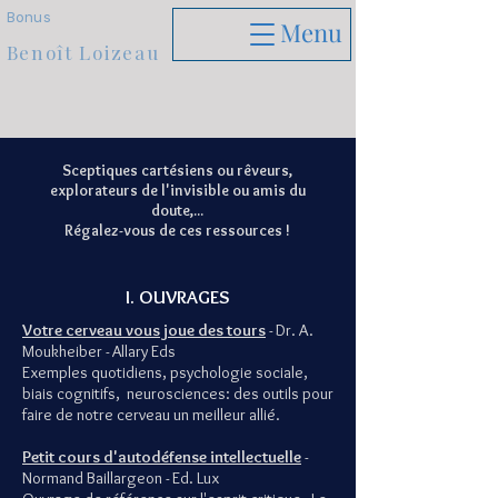
Bonus
Menu
Benoît Loizeau
Sceptiques cartésiens ou rêveurs,
explorateurs de l'invisible ou amis du
doute,...
Régalez-vous de ces ressources !
I. OUVRAGES
Votre cerveau vous joue des tours
- Dr. A.
Moukheiber - Allary Eds
Exemples quotidiens, psychologie sociale,
biais cognitifs, neurosciences: des outils pour
faire de notre cerveau un meilleur allié.
Petit cours d'autodéfense intellectuelle
-
Normand Baillargeon - Ed. Lux