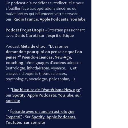
Un podcast d’autodéfense intellectuelle pour
s’outiller face aux opérations sincères ou
malveillantes qui influencent votre cerveau.
Sur:
Radio France
,
Apple Podcasts
,
YouTube
Podcat Projet Utopia -
Entretien passionnant
avec
Denis Caroti sur l'esprit critique
Podcast
Méta de choc
:
"Et si on se
demandait pourquoi on pense ce que l'on
pense ?"
Pseudo-sciences, New-Age,
coaching
: témoignages d'anciens adeptes
(astrologie, lithothérapie, voyance,...), et
analyses d'experts (neurosciences,
psychologie, sociologie, philosophie,...)
* "
Une histoire de l'ésotérisme New age
" -
Sur
Spotify
,
Apple Podcasts
,
YouTube
,
sur
son site
* É
pisode avec un ancien astrologue
"repenti"
-
Sur
Spotify
,
Apple Podcasts
,
YouTube
,
sur son site