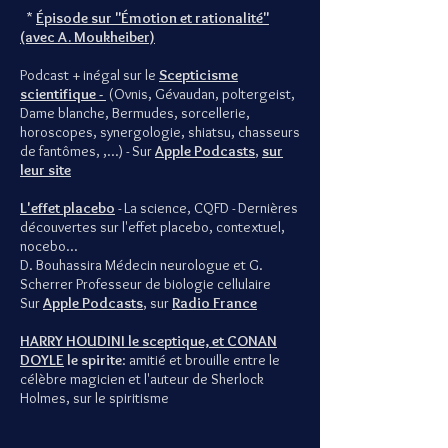
*
Épisode sur "Émotion et rationalité"
(avec A. Moukheiber)
Podcast + inégal sur le
Scepticisme
scientifique -
(Ovnis, Gévaudan, poltergeist,
Dame blanche, Bermudes, sorcellerie,
horoscopes, synergologie, shiatsu, chasseurs
de fantômes, ,...) - Sur
Apple Podcasts
,
sur
leur site
L'effet placebo
- La science, CQFD - Dernières
découvertes sur l'effet placebo, contextuel,
nocebo...
D. Bouhassira Médecin neurologue et G.
Scherrer Professeur de biologie cellulaire
Sur
Apple Podcasts
, sur
Radio France
HARRY HOUDINI le sceptique, et CONAN
DOYLE
le spirite
: amitié et brouille entre le
célèbre magicien et l'auteur de Sherlock
Holmes, sur le spiritisme