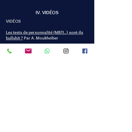
IV. VIDÉOS
VIDÉOS
Les tests de personnalité (MBTI...) sont-ils
bullshit
?
Par A. Moukheiber
"
Le biais et le bruit
"
- Savoir gérer les biais
dans mes raisonnements et apprendre a
gérer la qualité des données auxquels je
suis soumis -
Et autres vidéos de l'excellente chaîne
YouTube
"Hygiène Mentale"
de Christophe
Michel
Formidable vidéo
(Arte) sur le paradoxe
mathématique contre-intuitif de Monty Hall
Table ronde “Esprit critique: Pour tous ?”
.
50+1 ans de lutte contre les pseudo-
sciences. Par l’AFIS, 30/11/2019. Avec Henri