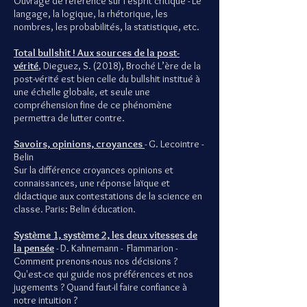
Ouvrage de référence sur l'esprit critique - Le
langage, la logique, la rhétorique, les
nombres, les probabilités, la statistique, etc.
Total bullshit ! Aux sources de la post-
vérité
, Dieguez, S. (2018), Broché L’ère de la
post-vérité est bien celle du bullshit institué à
une échelle globale, et seule une
compréhension fine de ce phénomène
permettra de lutter contre.
Savoirs, opinions, croyances
- G. Lecointre -
Belin
Sur la différence croyances opinions et
connaissances, une réponse laïque et
didactique aux contestations de la science en
classe. Paris: Belin éducation.
Système 1, système 2, les deux vitesses de
la pensée
- D. Kahnemann - Flammarion -
Comment prenons-nous nos décisions ?
Qu'est-ce qui guide nos préférences et nos
jugements ? Quand faut-il faire confiance à
notre intuition ?