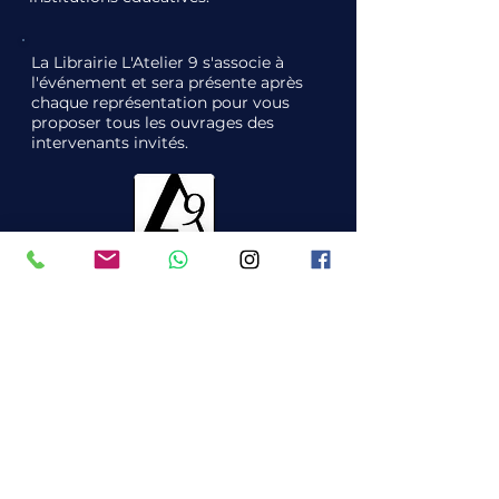
La Librairie L'Atelier 9 s'associe à
l'événement et sera présente après
chaque représentation pour vous
proposer tous les ouvrages des
intervenants invités.
L'association Miirage, d'intérêt
général à but non lucratif, organise
l'événement.
Elle est dédiée à la promotion de
l'esprit critique, de l'autodéfense