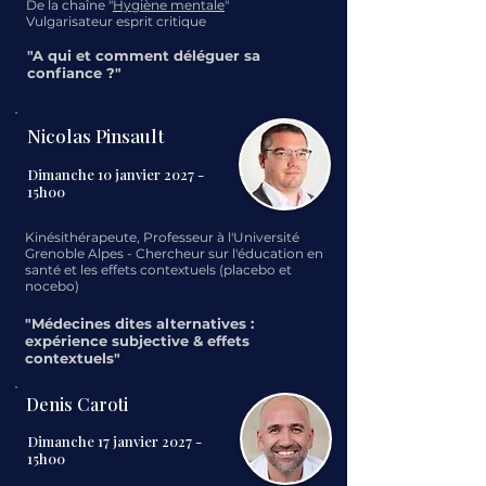
De la chaîne "
Hygiène mentale
"
Vulgarisateur esprit critique
"A qui et comment déléguer sa
confiance ?"
Nicolas Pinsault
Dimanche 10 janvier 2027 -
15h00
Kinésithérapeute, Professeur à l'Université
Grenoble Alpes - Chercheur sur l'éducation en
santé et les effets contextuels (placebo et
nocebo)
"Médecines dites alternatives :
expérience subjective & effets
contextuels"
Denis Caroti
Dimanche 17 janvier 2027 -
15h00