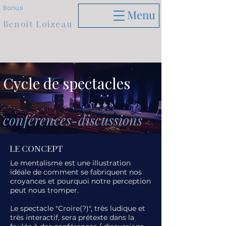
Bonus
Menu
Benoît Loizeau
Cycle de spectacles
conférences-discussions
LE CONCEPT
Le mentalisme est une illustration
idéale de comment se fabriquent nos
croyances et pourquoi notre perception
peut nous tromper.
Le spectacle "Croire(?)", très ludique et
très interactif
,
sera prétexte dans la