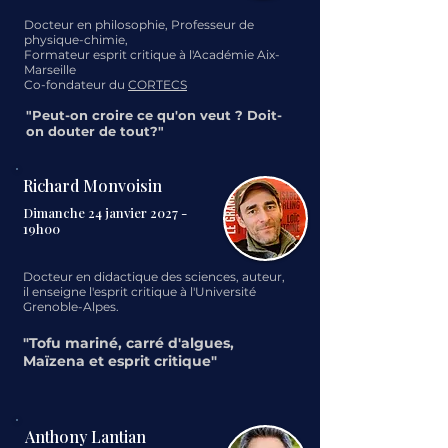
Docteur en philosophie, Professeur de
physique-chimie,
Formateur esprit critique à l'Académie Aix-
Marseille
Co-fondateur du
CORTECS
"Peut-on croire ce qu'on veut ? Doit-
on douter de tout?"
Richard Monvoisin
Dimanche 24 janvier 2027 -
19h00
Docteur en
didactique des sciences
, auteur,
il enseigne l'esprit critique à l'
Université
Grenoble-Alpes.
"Tofu mariné, carré d'algues,
Maïzena et esprit critique"
Anthony Lantian