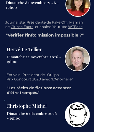
Dimanche 8 novembre 2026 -
19h00
Journaliste, Présidente de
Fake Off
, Maman
de
Citizen Facts
, et chaîne Youtube
WTFake
"Vérifier l'info: mission impossible ?"
Hervé Le Tellier
Dimanche 22 novembre 2026 -
19h00
Ecrivain, Président de l'Oulipo
Prix Goncourt 2020 avec "L'Anomalie"
"Les récits de fictions: accepter
d'être trompés."
Christophe Michel
Dimanche 6 décembre 2026
- 19h00