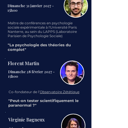
Dimanche 31 janvier 2027 -
15h00
Maître de conférences en psychologie
sociale expérimentale à l'Université Paris
Nanterre, au sein du LAPPS (Laboratoire
Parisien de Psychologie Sociale)
"La psychologie des théories du
complot"
Florent Martin
Dimanche 28 février 2027 -
15h00
Co-fondateur de l’
Observatoire Zététique
"Peut-on tester scientifiquement le
paranormal ?"
Virginie Bagneux