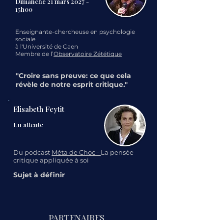
Dimanche 21 mars 2027 -
15h00
Enseignante-chercheuse en psychologie
sociale
à l'Université de Caen
Membre de l’
Observatoire Zététique
"Croire sans preuve: ce que cela
révèle de notre esprit critique."
Elisabeth Feytit
En attente
Du podcast
Méta de Choc -
La pensée
critique appliquée à soi
Sujet à définir
PARTENAIRES